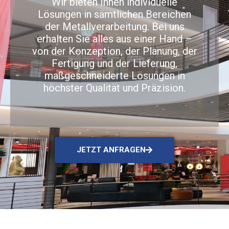
Wir bieten Ihnen individuelle
Lösungen in sämtlichen Bereichen
der Metallverarbeitung. Bei uns
erhalten Sie alles aus einer Hand –
von der Konzeption, der Planung, der
Fertigung und der Lieferung,
maßgeschneiderte Lösungen in
höchster Qualität und Präzision.
JETZT ANFRAGEN