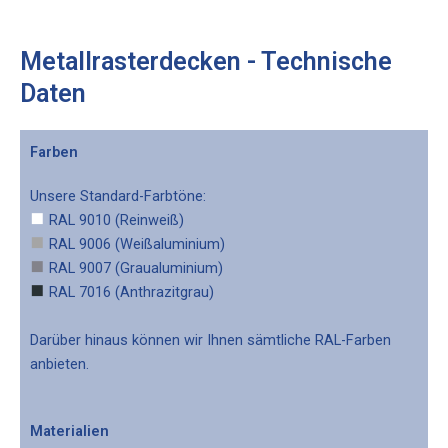
Metallrasterdecken - Technische
Daten
Farben
Unsere Standard-Farbtöne:
RAL 9010 (Reinweiß)
RAL 9006 (Weißaluminium)
RAL 9007 (Graualuminium)
RAL 7016 (Anthrazitgrau)
Darüber hinaus können wir Ihnen sämtliche RAL-Farben
anbieten.
Materialien